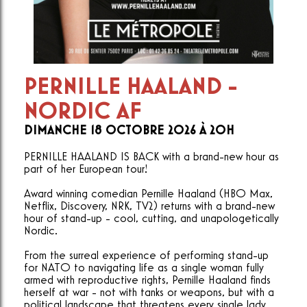
PERNILLE HAALAND -
NORDIC AF
DIMANCHE 18 OCTOBRE 2026 À 20H
PERNILLE HAALAND IS BACK with a brand-new hour as
part of her European tour!
Award winning comedian Pernille Haaland (HBO Max,
Netflix, Discovery, NRK, TV2) returns with a brand-new
hour of stand-up - cool, cutting, and unapologetically
Nordic.
From the surreal experience of performing stand-up
for NATO to navigating life as a single woman fully
armed with reproductive rights, Pernille Haaland finds
herself at war - not with tanks or weapons, but with a
political landscape that threatens every single lady