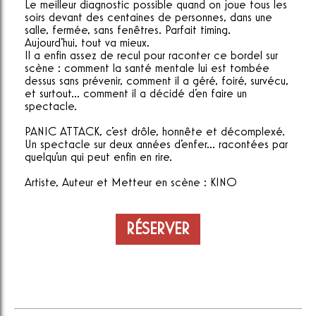
Le meilleur diagnostic possible quand on joue tous les
soirs devant des centaines de personnes, dans une
salle, fermée, sans fenêtres. Parfait timing.
Aujourd'hui, tout va mieux.
Il a enfin assez de recul pour raconter ce bordel sur
scène : comment la santé mentale lui est tombée
dessus sans prévenir, comment il a géré, foiré, survécu,
et surtout... comment il a décidé d'en faire un
spectacle.
PANIC ATTACK, c'est drôle, honnête et décomplexé.
Un spectacle sur deux années d'enfer... racontées par
quelqu'un qui peut enfin en rire.
Artiste, Auteur et Metteur en scène : KINO
RÉSERVER