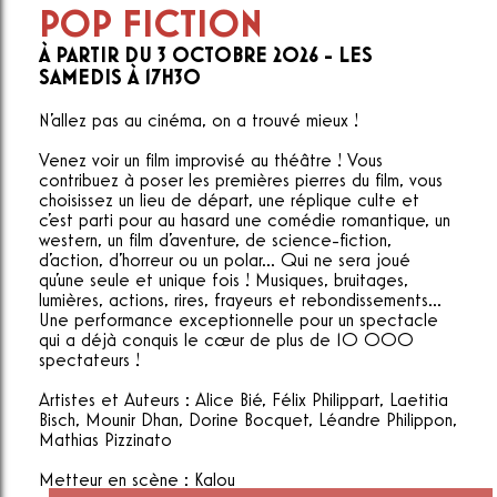
POP FICTION
À PARTIR DU 3 OCTOBRE 2026 - LES
SAMEDIS À 17H30
N'allez pas au cinéma, on a trouvé mieux !
Venez voir un film improvisé au théâtre ! Vous
contribuez à poser les premières pierres du film, vous
choisissez un lieu de départ, une réplique culte et
c'est parti pour au hasard une comédie romantique, un
western, un film d'aventure, de science-fiction,
d'action, d'horreur ou un polar... Qui ne sera joué
qu'une seule et unique fois ! Musiques, bruitages,
lumières, actions, rires, frayeurs et rebondissements...
Une performance exceptionnelle pour un spectacle
qui a déjà conquis le cœur de plus de 10 000
spectateurs !
Artistes et Auteurs : Alice Bié, Félix Philippart, Laetitia
Bisch, Mounir Dhan, Dorine Bocquet, Léandre Philippon,
Mathias Pizzinato
Metteur en scène : Kalou