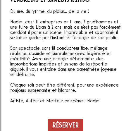
VENDREDIS ET SAMEDIS À 21H30
Du rire, du rythme, du plaisir... de la vie !
Nadim, c'est 11 entreprises en 11 ans, 3 prud'hommes et
une fuite du Liban à 2 ans, mais ce n'est pas forcément
ce dont il parle sur scène. Imprévisible et spontané, il
se laisse guider par l'instant et l'énergie de son public.
Son spectacle, sans fil conducteur fixe, mélange
réalisme, absurde et surréalisme avec légèreté et
créativité. Avec une énergie débordante, des
improvisations inspirées et un sens de la répartie
aiguisé, il vous entraîne dans une parenthèse joyeuse
et délirante.
Chaque soir peut être différent, pour une expérience
toujours surprenante et hilarante.
Artiste, Auteur et Metteur en scène : Nadim
RÉSERVER