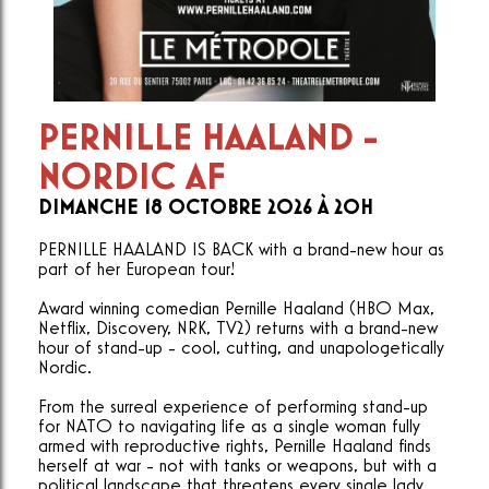
PERNILLE HAALAND -
NORDIC AF
DIMANCHE 18 OCTOBRE 2026 À 20H
PERNILLE HAALAND IS BACK with a brand-new hour as
part of her European tour!
Award winning comedian Pernille Haaland (HBO Max,
Netflix, Discovery, NRK, TV2) returns with a brand-new
hour of stand-up - cool, cutting, and unapologetically
Nordic.
From the surreal experience of performing stand-up
for NATO to navigating life as a single woman fully
armed with reproductive rights, Pernille Haaland finds
herself at war - not with tanks or weapons, but with a
political landscape that threatens every single lady