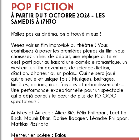
POP FICTION
À PARTIR DU 3 OCTOBRE 2026 - LES
SAMEDIS À 17H30
N'allez pas au cinéma, on a trouvé mieux !
Venez voir un film improvisé au théâtre ! Vous
contribuez à poser les premières pierres du film, vous
choisissez un lieu de départ, une réplique culte et
c'est parti pour au hasard une comédie romantique, un
western, un film d'aventure, de science-fiction,
d'action, d'horreur ou un polar... Qui ne sera joué
qu'une seule et unique fois ! Musiques, bruitages,
lumières, actions, rires, frayeurs et rebondissements...
Une performance exceptionnelle pour un spectacle
qui a déjà conquis le cœur de plus de 10 000
spectateurs !
Artistes et Auteurs : Alice Bié, Félix Philippart, Laetitia
Bisch, Mounir Dhan, Dorine Bocquet, Léandre Philippon,
Mathias Pizzinato
Metteur en scène : Kalou