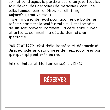
Le meilleur diagnostic possible quand on joue tous les
soirs devant des centaines de personnes, dans une
salle, fermée, sans fenêtres. Parfait timing.
Aujourd'hui, tout va mieux.
Il a enfin assez de recul pour raconter ce bordel sur
scène : comment la santé mentale lui est tombée
dessus sans prévenir, comment il a géré, foiré, survécu,
et surtout... comment il a décidé d'en faire un
spectacle.
PANIC ATTACK, c'est drôle, honnête et décomplexé.
Un spectacle sur deux années d'enfer... racontées par
quelqu'un qui peut enfin en rire.
Artiste, Auteur et Metteur en scène : KINO
RÉSERVER