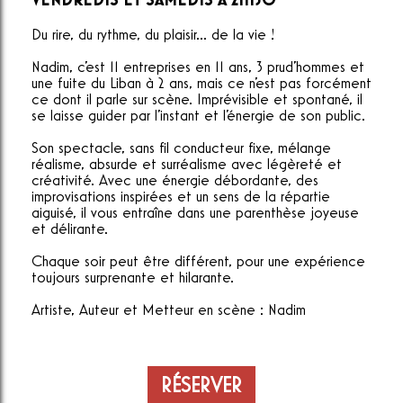
VENDREDIS ET SAMEDIS À 21H30
Du rire, du rythme, du plaisir... de la vie !
Nadim, c'est 11 entreprises en 11 ans, 3 prud'hommes et
une fuite du Liban à 2 ans, mais ce n'est pas forcément
ce dont il parle sur scène. Imprévisible et spontané, il
se laisse guider par l'instant et l'énergie de son public.
Son spectacle, sans fil conducteur fixe, mélange
réalisme, absurde et surréalisme avec légèreté et
créativité. Avec une énergie débordante, des
improvisations inspirées et un sens de la répartie
aiguisé, il vous entraîne dans une parenthèse joyeuse
et délirante.
Chaque soir peut être différent, pour une expérience
toujours surprenante et hilarante.
Artiste, Auteur et Metteur en scène : Nadim
RÉSERVER